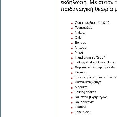
εκδήλωση. Με αυτόν τ
παιδαγωγική θεωρία μ
Conga με βάση 11’’ & 12
Τουμπελέκια
Nalaraj
Cajon
Bongos
Μπεντίρ
Ντέφι
Hand drum 25’’& 30’’
Talking shaker (African tone)
Χειροτύμπανα μικρά/ μεγάλα
Γκουίρο
Τρίγωνα μικρά, μεσαία, μεγάλ
Καστανιέτες (ζεύγη)
Μαράκες
Talking shaker
Καμπάσα μικρή/μεγάλη
Κουδουνάκια
Πιατίνια
Tone block