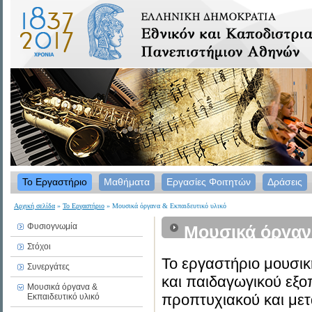
Το Εργαστήριο
Μαθήματα
Εργασίες Φοιτητών
Δράσεις
Αρχική σελίδα
»
Το Εργαστήριο
» Μουσικά όργανα & Εκπαιδευτικό υλικό
Φυσιογνωμία
Μουσικά όργανα
Στόχοι
Το εργαστήριο μουσικ
Συνεργάτες
και παιδαγωγικού εξο
Μουσικά όργανα &
προπτυχιακού και μετ
Εκπαιδευτικό υλικό