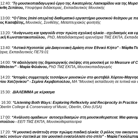
-12:40:
“
Το μουσικοπαιδαγωγικό έργο της Αικατερίνης Λασκαρίδου και της Μυρ
νθη Ζεπάτου,
Υποψήφια διδάκτορας
,
Εκπαιδευτικός Μουσικής
-13:00:
“Ο Γάτος (
mini
οπερέτα) διαθεματικό εργαστήριο μουσικού θεάτρου με πα
ος Κασαβέτης,
Μουσικός, Συνθέτης, Μεταπτυχιακός φοιτητής
-13:20:
“Ανάγνωση και τραγούδι στην πρώτη σχολική ηλικία - σχεδιασμός και 
λική Κωνσταντακοπούλου,
PhD
, Μεταδιδακτορική ερευνήτρια ΤΜΣ ΕΚΠΑ, Εκπαιδ
-13:40:
“Αστικά Ηχοτοπία: μία Διαγενεακή Δράση στον Εθνικό Κήπο”
- Μάρθα Π
ήτρια, Εκπαιδευτικός ΠΕ79.01
-14:00:
“Η αξιολόγηση της δημιουργικής σκέψης στη μουσική με το
Measure
of
C
Webster
” - Μαρία Φιλιάνου,
PhD
ΤΜΣ ΕΚΠΑ
,
Μουσικοπαιδαγωγός
-14:20:
“Ιστορίες συμμετοχής τεσσάρων μουσικών στο φεστιβάλ Χόρτου-Μαγνησί
ίου Χατζηνίκου” - Σεμίνα Ακριβοπούλου
,
ΜΑ “Μουσική εκπαίδευση σε τυπικά και 
-15:30:
ΔΙΑΛΕΙΜΜΑ με κέρασμα
 16:30:
“Listening Both Ways: Exploring Reflexivity and Reciprocity in Practic
berlin College & Conservatory of Music, Oberlin, Ohio (USA)
-17:00:
“Ανάλυση ομαδικων αυτοσχεδιασμών στη μουσικοθεραπεια: Μια φαινο
πούλου -
ΕΕΠ ΤΜΣ ΕΚΠΑ, Μουσικοθεραπευτρια
-17:20:
“Η μουσική ανάπτυξη στην πρώιμη παιδική ηλικία: Ο ρόλος του οικογενε
ικές γονέων σχετικά με την μουσική ενασχόληση στο σπίτι”
-
Μαρία Γκιούλμπα