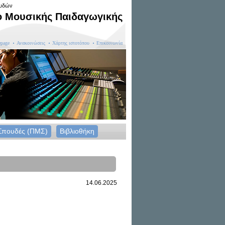
ουδών
ο Μουσικής Παιδαγωγικής
page
Ανακοινώσεις
Χάρτης ιστοτόπου
Επικοινωνία
Σπουδές (ΠΜΣ)
Βιβλιοθήκη
14.06.2025
οσοφικής Σχολής,
RUM Νέων Επιστημόνων ΙΙΙ,
ωγικής & Μουσικής,
ουσικών Σπουδών του ΕΚΠΑ.