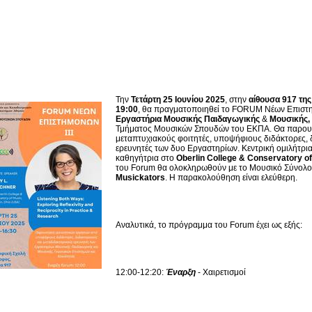
παρουσιαστούν ερευνητικές εργασίες από μεταπτυχι
ψήφιους διδάκτορες, διδακτορικούς και μεταδιδακτο
αστηρίων. Κεντρική ομιλήτρια του Forum θα είναι η 
ηγήτρια στο Oberlin College & Conservatory of Music
ασίες του Forum θα ολοκληρωθούν με το Μουσικό Σ
σικής Παιδαγωγικής: Musickators. Η παρακολούθηση
Την
Τετάρτη 25 Ιουνίου 2025
, στην
αίθουσα 917 τη
19:00
, θα πραγματοποιηθεί το FORUM Νέων Επιστη
Εργαστήρια Μουσικής Παιδαγωγικής
&
Μουσικής,
Τμήματος Μουσικών Σπουδών του ΕΚΠΑ. Θα παρουσι
μεταπτυχιακούς φοιτητές, υποψήφιους διδάκτορες, 
ερευνητές των δυο Εργαστηρίων. Κεντρική ομιλήτρια
καθηγήτρια στο
Oberlin
College
& Conservatory
of
του Forum θα ολοκληρωθούν με το Μουσικό Σύνολο
Musickators
. Η παρακολούθηση είναι ελεύθερη.
Αναλυτικά, το πρόγραμμα του Forum έχει ως εξής:
12:00-12:20:
Έναρξη
- Χαιρετισμοί