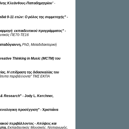
σίνης Κλεάνθους-Παπαδημητρίου
”
-
ιδιά 9-11 ετών: Ο ρόλος της συμμετοχής”
-
εφαρμογή εκπαιδευτικού προγράμματος”
-
ευτικός ΠΕ70-ΤΕ16
απαδόγιαννη,
PhD
, Μεταδιδακτορική
reative
Thinking
in
Music
(MCTM
) του
ας. Η επίδραση της διδασκαλίας του
άτυπα περιβάλλοντα”
ΤΜΣ ΕΚΠΑ
e & Research
” - Jody L. Kerchner,
μενολογικη προσέγγιση”
- Χριστιάνα
ιακού περιβάλλοντος - Απόψεις και
μπα,
Εκπαιδευτικός M
ουσικής, N
ηπιαγωγός,