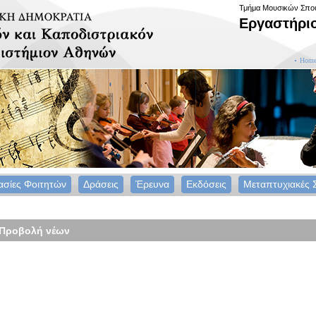
Τμήμα Μουσικών Σπ
Εργαστήρι
Home
ασίες Φοιτητών
Δράσεις
Έρευνα
Εκδόσεις
Μεταπτυχιακές 
Προβολή νέων
um Νέων Επιστημόνων ΙΙΙ
 Τετάρτη 25 Ιουνίου 2025, στην αίθουσα 917 της Φιλ
 τις 12:00 έως τις 19:00, θα πραγματοποιηθεί το FO
 συνδιοργανώνουν τα Εργαστήρια Μουσικής Παιδαγ
σιακών Επιστημών και Κοινότητας του Τμήματος Μ