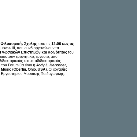
ακούς φοιτητές,
ρικούς ερευνητές των δυο
Jody L. Kerchner,
 (Oberlin, Ohio, USA). Οι
ύνολο Εργαστηρίου
 είναι ελεύθερη.
ς Φιλοσοφικής Σχολής
, από τις
12:00 έως τις
μόνων ΙΙΙ, που συνδιοργανώνουν τα
 Γνωσιακών Επιστημών και Κοινότητας
του
αστούν ερευνητικές εργασίες από
διδακτορικούς και μεταδιδακτορικούς
 του Forum θα είναι η
Jody
L
. Kerchner
,
Music
(Oberlin
, Ohio
, USA
)
. Οι εργασίες
 Εργαστηρίου Μουσικής Παιδαγωγικής: