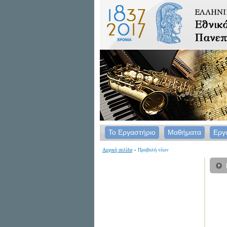
Το Εργαστήριο
Μαθήματα
Εργ
Αρχική σελίδα
» Προβολή νέων
For
Την
από
που
Γνω