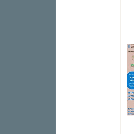
Θα 
υπο
Εργ
καθ
εργ
Μου